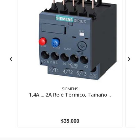
SIEMENS
1,4A ... 2A Relé Térmico, Tamaño ..
9
$35.000