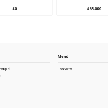
$0
$65.000
Menú
roup.cl
Contacto
5