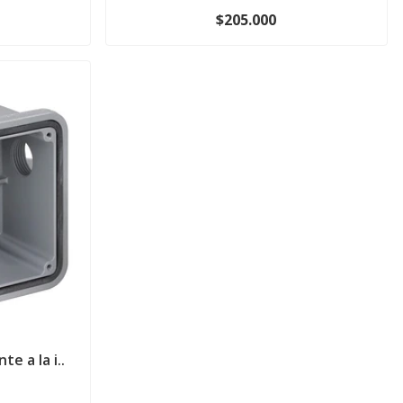
$205.000
e a la i..