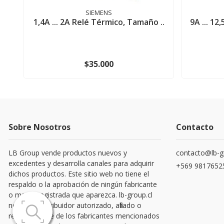
SIEMENS
1,4A ... 2A Relé Térmico, Tamaño ..
9A ... 1
$35.000
Sobre Nosotros
Contacto
LB Group vende productos nuevos y
contacto@lb-g
excedentes y desarrolla canales para adquirir
+569 9817652
dichos productos. Este sitio web no tiene el
respaldo o la aprobación de ningún fabricante
o marca registrada que aparezca. lb-group.cl
no es un distribuidor autorizado, afiliado o
representante de los fabricantes mencionados