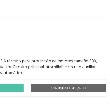
,63 A térmico para protección de motores tamaño S00,
ctor Circuito principal: atornillable circuito auxiliar:
l/automático
CONTINÚA COMPRANDO