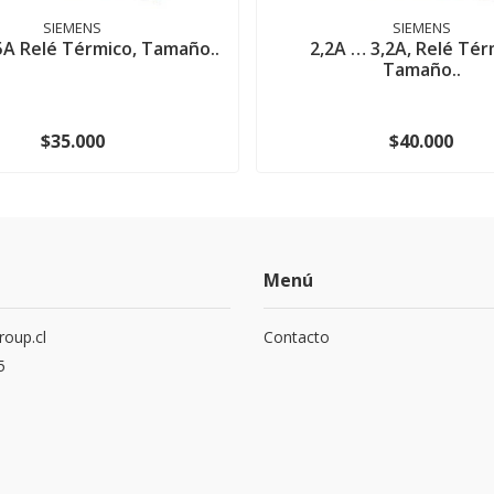
SIEMENS
SIEMENS
2,5A Relé Térmico, Tamaño..
2,2A … 3,2A, Relé Tér
Tamaño..
$35.000
$40.000
Menú
roup.cl
Contacto
5