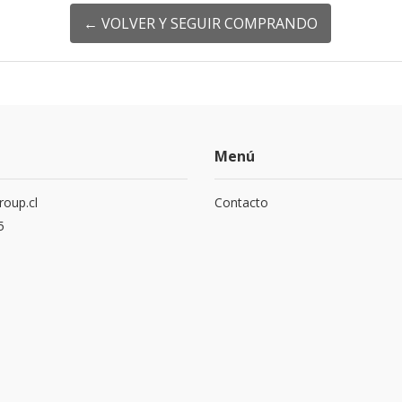
← VOLVER Y SEGUIR COMPRANDO
Menú
roup.cl
Contacto
5