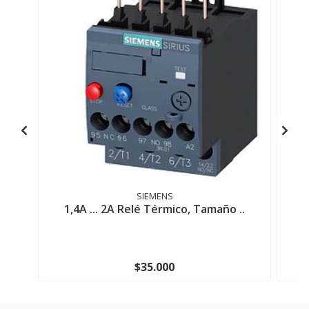
SIEMENS
1,4A ... 2A Relé Térmico, Tamaño ..
9
$35.000