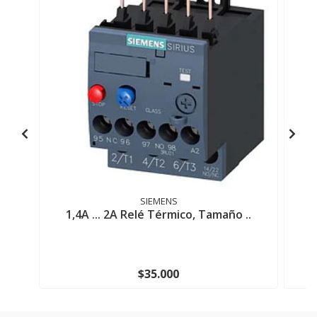
SIEMENS
1,4A ... 2A Relé Térmico, Tamaño ..
9
$35.000