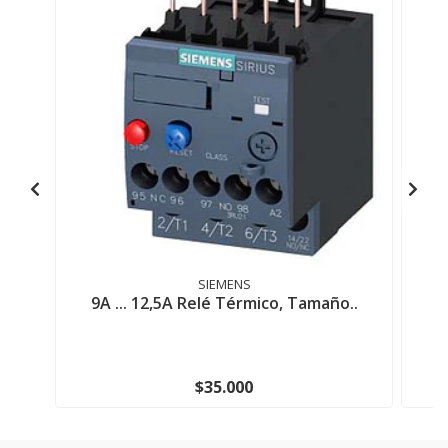
SIEMENS
9A ... 12,5A Relé Térmico, Tamaño..
2,
$35.000