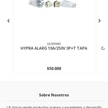
LEGRAND
HYPRA ALARG 10A/250V 3P+T TAPA
CAJ
$50.000
Sobre Nosotros
LB Group vende productos nuevos y excedentes y desarrolla