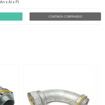
n x Al x P)
CONTINÚA COMPRANDO