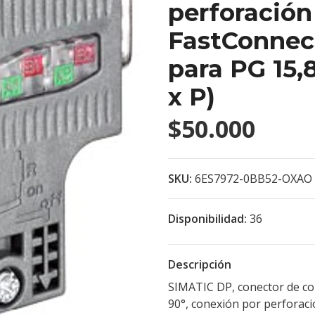
perforación
FastConnec
para PG 15,
x P)
$50.000
SKU:
6ES7972-0BB52-OXAO
Disponibilidad:
36
Descripción
SIMATIC DP, conector de co
90°, conexión por perforac