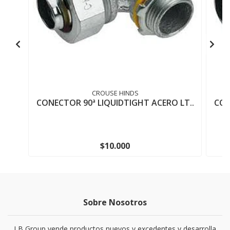
CROUSE HINDS
CONECTOR 90ª LIQUIDTIGHT ACERO LT..
CON
$10.000
Sobre Nosotros
LB Group vende productos nuevos y excedentes y desarrolla