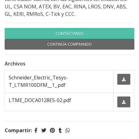
UL, CSA NOM, ATEX, BV, EAC, RINA, LROS, DNV, ABS,
GL, KERI, RMRoS, C-Tick y CCC.
CONTÁCTANOS
CONTINÚA COMPRANDO
Archivos
Schneider_Electric_Tesys-
T_LTMR100DFM__1_.pdf
LTME_DOCA0128ES-02.pdf
Compartir: