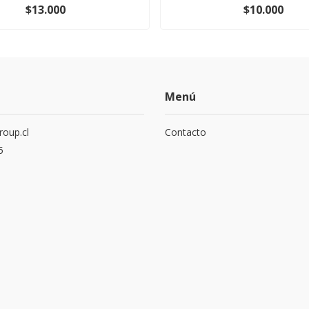
$13.000
$10.000
Menú
roup.cl
Contacto
5