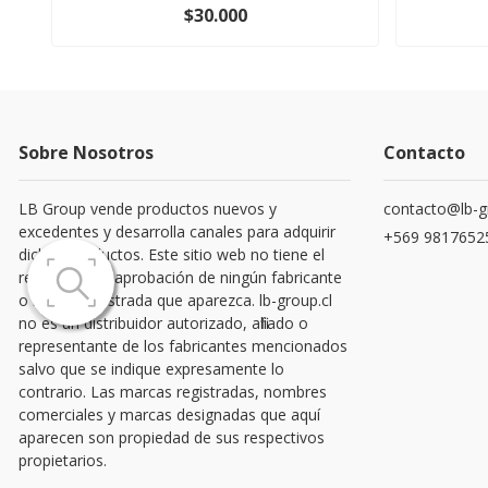
$30.000
Sobre Nosotros
Contacto
LB Group vende productos nuevos y
contacto@lb-g
excedentes y desarrolla canales para adquirir
+569 9817652
dichos productos. Este sitio web no tiene el
respaldo o la aprobación de ningún fabricante
o marca registrada que aparezca. lb-group.cl
no es un distribuidor autorizado, afiliado o
representante de los fabricantes mencionados
salvo que se indique expresamente lo
contrario. Las marcas registradas, nombres
comerciales y marcas designadas que aquí
aparecen son propiedad de sus respectivos
propietarios.