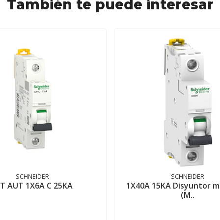
También te puede interesar
SCHNEIDER
SCHNEIDER
NT AUT 1X6A C 25KA
1X40A 15KA Disyuntor m
(M..