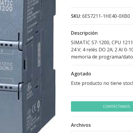
SKU:
6ES7211-1HE40-0XB0
Descripción
SIMATIC S7-1200, CPU 1211C
24 V; 4 relés DO 2A; 2 AI 0-
memoria de programa/dato
Agotado
Este producto no tiene stoc
CONTÁCTANOS
Archivos