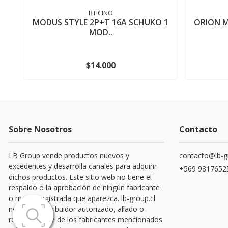
BTICINO
MODUS STYLE 2P+T 16A SCHUKO 1
ORION 
MOD..
$14.000
Sobre Nosotros
Contacto
LB Group vende productos nuevos y
contacto@lb-g
excedentes y desarrolla canales para adquirir
+569 9817652
dichos productos. Este sitio web no tiene el
respaldo o la aprobación de ningún fabricante
o marca registrada que aparezca. lb-group.cl
no es un distribuidor autorizado, afiliado o
representante de los fabricantes mencionados