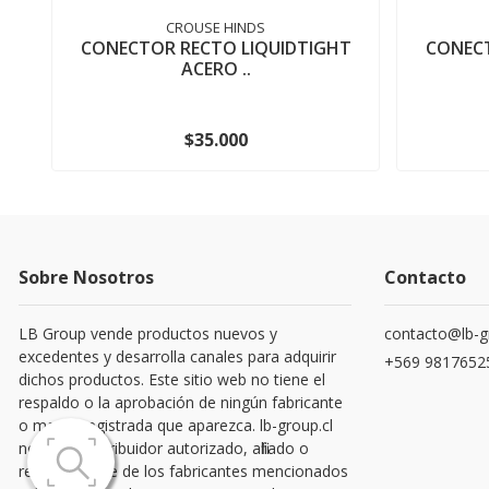
CROUSE HINDS
CONECTOR RECTO LIQUIDTIGHT
CONECT
ACERO ..
$35.000
Sobre Nosotros
Contacto
LB Group vende productos nuevos y
contacto@lb-g
excedentes y desarrolla canales para adquirir
+569 9817652
dichos productos. Este sitio web no tiene el
respaldo o la aprobación de ningún fabricante
o marca registrada que aparezca. lb-group.cl
no es un distribuidor autorizado, afiliado o
representante de los fabricantes mencionados