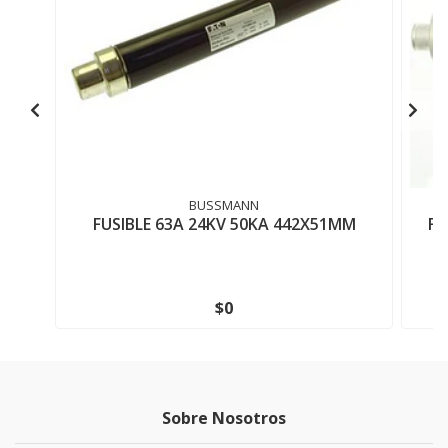
BUSSMANN
FUSIBLE 63A 24KV 50KA 442X51MM
FU
$0
Sobre Nosotros