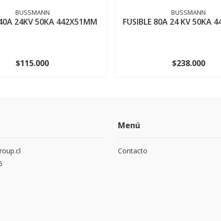
BUSSMANN
BUSSMANN
 40A 24KV 50KA 442X51MM
FUSIBLE 80A 24 KV 50KA 
$115.000
$238.000
Menú
roup.cl
Contacto
5