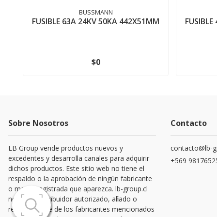
BUSSMANN
FUSIBLE 63A 24KV 50KA 442X51MM
FUSIBLE
$0
Sobre Nosotros
Contacto
LB Group vende productos nuevos y
contacto@lb-g
excedentes y desarrolla canales para adquirir
+569 9817652
dichos productos. Este sitio web no tiene el
respaldo o la aprobación de ningún fabricante
o marca registrada que aparezca. lb-group.cl
no es un distribuidor autorizado, afiliado o
representante de los fabricantes mencionados