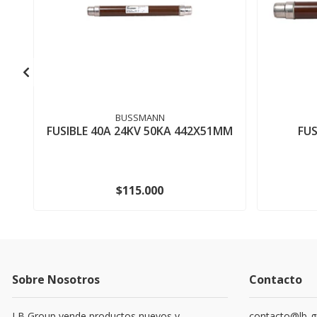
BUSSMANN
FUSIBLE 40A 24KV 50KA 442X51MM
FUS
$115.000
Sobre Nosotros
Contacto
LB Group vende productos nuevos y
contacto@lb-g