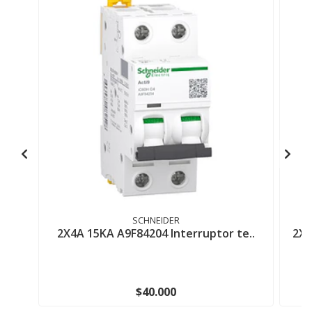
SCHNEIDER
2X4A 15KA A9F84204 Interruptor te..
2X1
$40.000