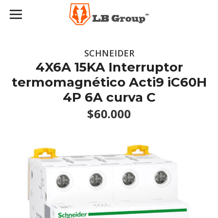
SCHNEIDER
4X6A 15KA Interruptor
termomagnético Acti9 iC60H
4P 6A curva C
$60.000