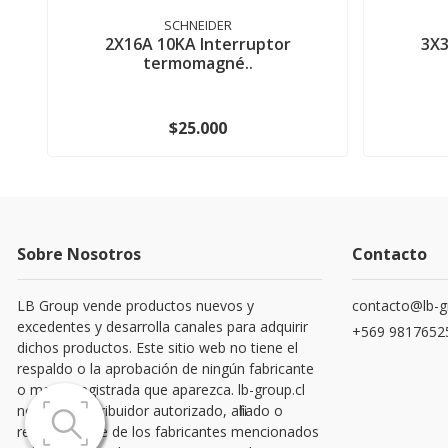
SCHNEIDER
2X16A 10KA Interruptor
3X3
termomagné..
$25.000
Sobre Nosotros
Contacto
LB Group vende productos nuevos y
contacto@lb-g
excedentes y desarrolla canales para adquirir
+569 9817652
dichos productos. Este sitio web no tiene el
respaldo o la aprobación de ningún fabricante
o marca registrada que aparezca. lb-group.cl
no es un distribuidor autorizado, afiliado o
representante de los fabricantes mencionados