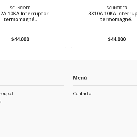
SCHNEIDER
SCHNEIDER
2A 10KA Interruptor
3X10A 10KA Interru
termomagné..
termomagné..
$44.000
$44.000
Menú
roup.cl
Contacto
5