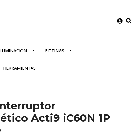
ILUMINACION
FITTINGS
HERRAMIENTAS
nterruptor
tico Acti9 iC60N 1P
D