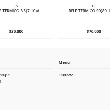
LS
LS
E TERMICO 8.5(7-10)A
RELE TERMICO 90(80-
$30.000
$70.000
Menú
roup.cl
Contacto
5