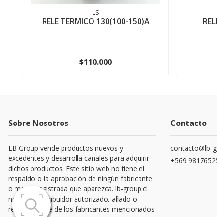
LS
RELE TERMICO 130(100-150)A
REL
$110.000
Sobre Nosotros
Contacto
LB Group vende productos nuevos y
contacto@lb-g
excedentes y desarrolla canales para adquirir
+569 9817652
dichos productos. Este sitio web no tiene el
respaldo o la aprobación de ningún fabricante
o marca registrada que aparezca. lb-group.cl
no es un distribuidor autorizado, afiliado o
representante de los fabricantes mencionados