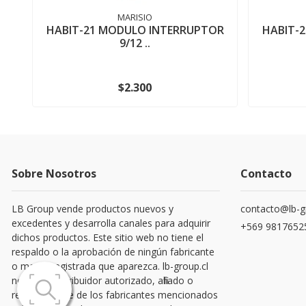
MARISIO
HABIT-21 MODULO INTERRUPTOR
HABIT-
9/12 ..
$2.300
Sobre Nosotros
Contacto
LB Group vende productos nuevos y
contacto@lb-g
excedentes y desarrolla canales para adquirir
+569 9817652
dichos productos. Este sitio web no tiene el
respaldo o la aprobación de ningún fabricante
o marca registrada que aparezca. lb-group.cl
no es un distribuidor autorizado, afiliado o
representante de los fabricantes mencionados