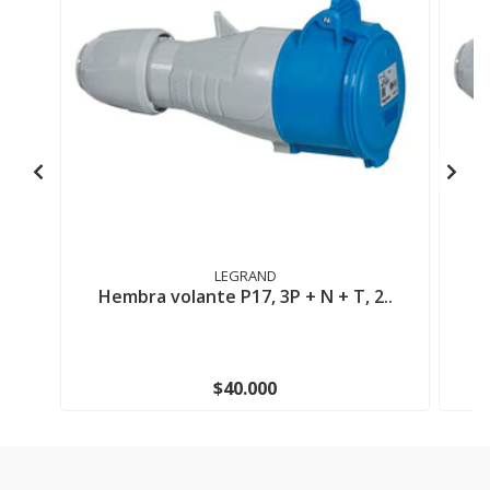
LEGRAND
Hembra volante P17, 3P + N + T, 2..
H
$40.000