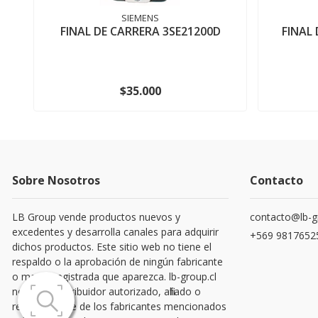
SIEMENS
FINAL DE CARRERA 3SE21200D
FINAL
$35.000
Sobre Nosotros
Contacto
LB Group vende productos nuevos y
contacto@lb-g
excedentes y desarrolla canales para adquirir
+569 9817652
dichos productos. Este sitio web no tiene el
respaldo o la aprobación de ningún fabricante
o marca registrada que aparezca. lb-group.cl
no es un distribuidor autorizado, afiliado o
representante de los fabricantes mencionados