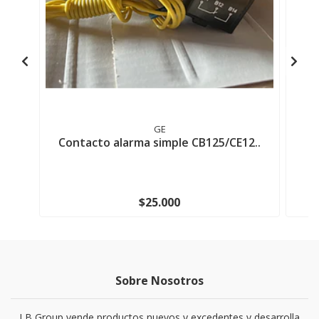
GE
Contacto alarma simple CB125/CE12..
C
$25.000
Sobre Nosotros
LB Group vende productos nuevos y excedentes y desarrolla