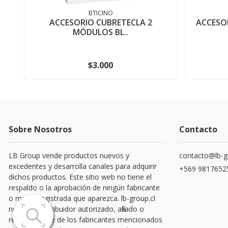
BTICINO
ACCESORIO CUBRETECLA 2
ACCESO
MÓDULOS BL..
$3.000
Sobre Nosotros
Contacto
LB Group vende productos nuevos y
contacto@lb-g
excedentes y desarrolla canales para adquirir
+569 9817652
dichos productos. Este sitio web no tiene el
respaldo o la aprobación de ningún fabricante
o marca registrada que aparezca. lb-group.cl
no es un distribuidor autorizado, afiliado o
representante de los fabricantes mencionados