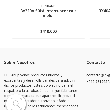
LEGRAND
3x320A 50kA Interruptor caja
3X40A
mold..
$410.000
Sobre Nosotros
Contacto
LB Group vende productos nuevos y
contacto@lb-g
excedentes y desarrolla canales para adquirir
+569 9817652
dichos productos. Este sitio web no tiene el
respaldo o la aprobación de ningún fabricante
o marca registrada que aparezca. lb-group.cl
no es un distribuidor autorizado, afiliado o
representante de los fabricantes mencionados