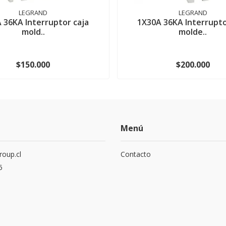
LEGRAND
LEGRAND
 36KA Interruptor caja
1X30A 36KA Interrupto
mold..
molde..
$150.000
$200.000
Menú
roup.cl
Contacto
5