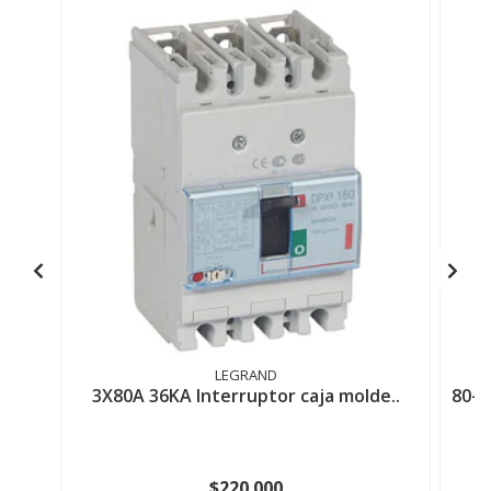
LEGRAND
3X80A 36KA Interruptor caja molde..
80-1
$220.000