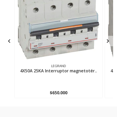
LEGRAND
4X50A 25KA Interruptor magnetotér..
4X
$650.000