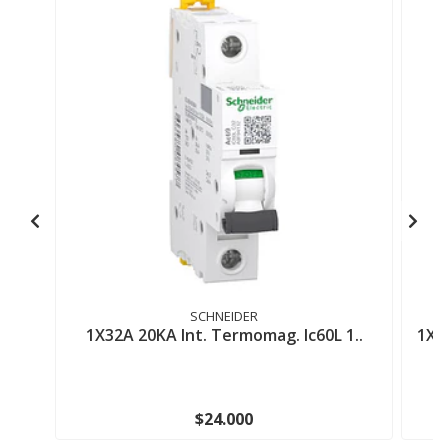
SCHNEIDER
1X32A 20KA Int. Termomag. Ic60L 1..
1X2
$24.000